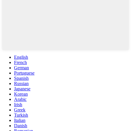
English
French
German
Portuguese
Spanish
Russian
Japanese
Korean
Arabic
Irish
Greek
Turkish
Italian
Danish
Romanian