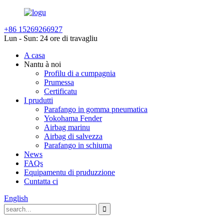
+86 15269266927
Lun - Sun: 24 ore di travagliu
A casa
Nantu à noi
Profilu di a cumpagnia
Prumessa
Certificatu
I prudutti
Parafango in gomma pneumatica
Yokohama Fender
Airbag marinu
Airbag di salvezza
Parafango in schiuma
News
FAQs
Equipamentu di pruduzzione
Cuntatta ci
English