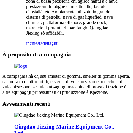
zona di bassa pressione chì agisce nantu à a nave,
prestazioni di fatigue d'impattu altu, faciule
d'installà, etc.Ampiamente utilizatu in grande
cisterna di petroliu, nave di gas liquefied, nave
chimica, piattaforma offshore, grande dock,
mare, etc.;I prudutti di parafanghi Qqingdao
Jiexing sò affidabili.
inchiesta
dettagliu
À propositu di a cumpagnia
A cumpagnia hà chjusu smelter di gomma, smelter di gomma aperta,
calandra di quattru rotuli, cisterna di vulcanizazione, macchina di
vulcanizazione, scatula anti-aging, macchina di prova di trazione è
altre equipaghji prufessiunali di pruduzzione è ispezione.
Avvenimenti recenti
Qingdao Jiexing Marine Equipment Co.,