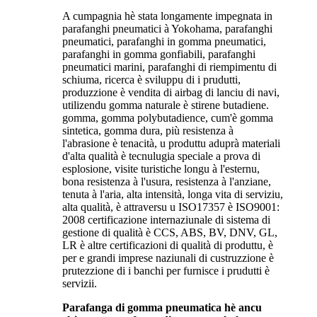
A cumpagnia hè stata longamente impegnata in
parafanghi pneumatici à Yokohama, parafanghi
pneumatici, parafanghi in gomma pneumatici,
parafanghi in gomma gonfiabili, parafanghi
pneumatici marini, parafanghi di riempimentu di
schiuma, ricerca è sviluppu di i prudutti,
produzzione è vendita di airbag di lanciu di navi,
utilizendu gomma naturale è stirene butadiene.
gomma, gomma polybutadience, cum'è gomma
sintetica, gomma dura, più resistenza à
l'abrasione è tenacità, u produttu aduprà materiali
d'alta qualità è tecnulugia speciale a prova di
esplosione, visite turistiche longu à l'esternu,
bona resistenza à l'usura, resistenza à l'anziane,
tenuta à l'aria, alta intensità, longa vita di serviziu,
alta qualità, è attraversu u ISO17357 è ISO9001:
2008 certificazione internaziunale di sistema di
gestione di qualità è CCS, ABS, BV, DNV, GL,
LR è altre certificazioni di qualità di produttu, è
per e grandi imprese naziunali di custruzzione è
prutezzione di i banchi per furnisce i prudutti è
servizii.
Parafanga di gomma pneumatica hè ancu